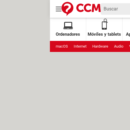
Ordenadores
Móviles y tablets
Ap
macOS
Internet
Hardware
Audio