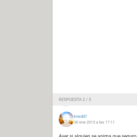
RESPUESTA 2 / 3
krisdd7
30 ene 2013 a las 17:11
Aver si alguien se anima que segur