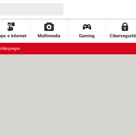
ps e Internet
Multimedia
Gaming
Cibersegurid
Videojuegos