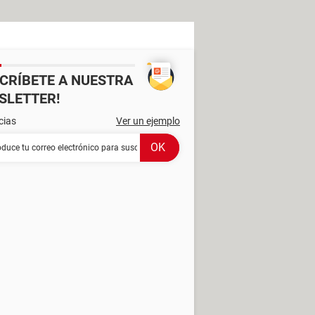
SCRÍBETE A NUESTRA
SLETTER!
cias
Ver un ejemplo