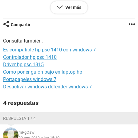
Ver más
Ruego ayuda al respecto
Compartir
Consulta también:
Es compatible hp psc 1410 con windows 7
Controlador hp psc 1410
Driver hp psc 1315
Como poner guión bajo en laptop hp
Portapapeles windows 7
Desactivar windows defender windows 7
4 respuestas
RESPUESTA 1 / 4
mRgOsw
20 ene 2013 a las 15:10