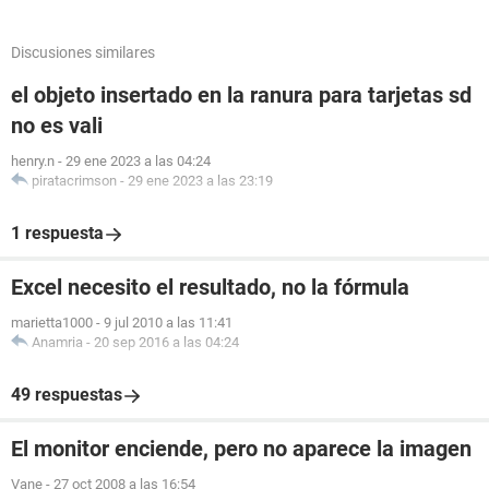
Discusiones similares
el objeto insertado en la ranura para tarjetas sd
no es vali
henry.n
-
29 ene 2023 a las 04:24
piratacrimson
-
29 ene 2023 a las 23:19
1 respuesta
Excel necesito el resultado, no la fórmula
marietta1000
-
9 jul 2010 a las 11:41
Anamria
-
20 sep 2016 a las 04:24
49 respuestas
El monitor enciende, pero no aparece la imagen
Vane
-
27 oct 2008 a las 16:54