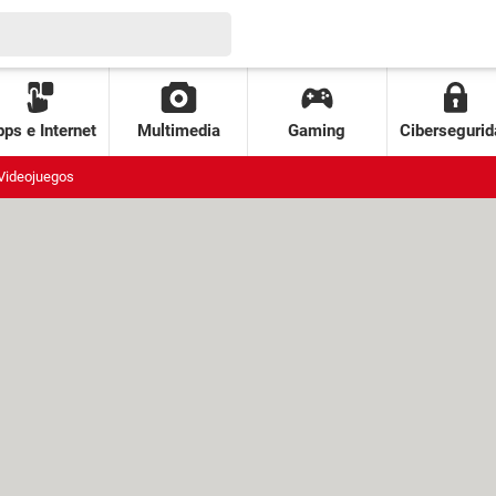
ps e Internet
Multimedia
Gaming
Cibersegurid
Videojuegos