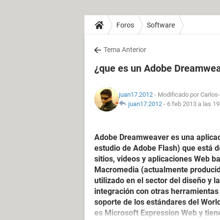
Foros
Software
Tema Anterior
¿que es un Adobe Dreamwe
juan17.2012
- Modificado por Carlos-
juan17.2012
-
6 feb 2013 a las 19
Adobe Dreamweaver es una aplicaci
estudio de Adobe Flash) que está de
sitios, videos y aplicaciones Web 
Macromedia (actualmente producid
utilizado en el sector del diseño y
integración con otras herramientas
soporte de los estándares del Worl
es Microsoft Expression Web y tie