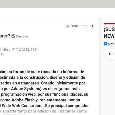
Siguiente Tema
¡SU
aver?
NEW
Cerrado
Noti
vialfa el 31/12/2012, 14:34
:17
ón en forma de suite (basada en la forma de
stinada a la construcción, diseño y edición de
basados en estándares. Creado inicialmente por
o por Adobe Systems) es el programa más
 la programación web, por sus funcionalidades, su
 como Adobe Flash y, recientemente, por su
d Wide Web Consortium. Su principal competidor
ne soporte tanto para edición de imágenes como