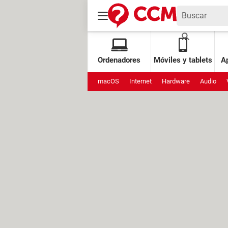
Ordenadores
Móviles y tablets
Ap
macOS
Internet
Hardware
Audio