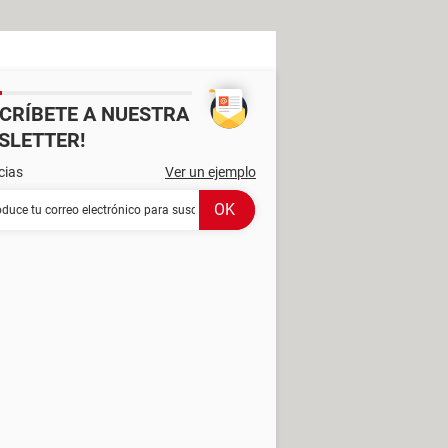
SCRÍBETE A NUESTRA
SLETTER!
cias
Ver un ejemplo