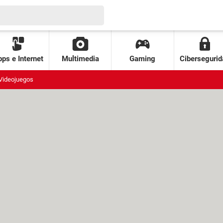
ps e Internet
Multimedia
Gaming
Cibersegurid
Videojuegos