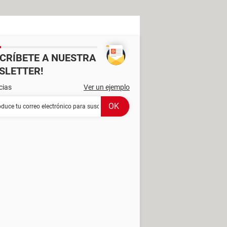
SCRÍBETE A NUESTRA
SLETTER!
cias
Ver un ejemplo