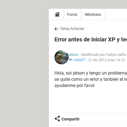
Foros
Windows
Tema Anterior
Error antes de iniciar XP y t
jelson
- Modificado por Carlos-vialfa
VISICT
-
31 dic 2012 a las 16:13
Hola, soi jelson y tengo un problema
se quite como un error y tanbien el
ayudenme por favor
Compartir