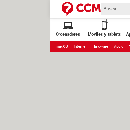
Ordenadores
Móviles y tablets
Ap
macOS
Internet
Hardware
Audio