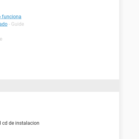
o funciona
lado
- Guide
e
l cd de instalacion