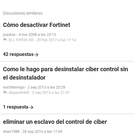
Discusiones similares
Cómo desactivar Fortinet
juankar
-
4 nov 2008 a las 23:13
ELL FIFFAS XD
-
20 feb 2017 a las 17:14
42 respuestas
Como le hago para desinstalar ciber control sin
el desinstalador
xochitemiqui
-
2 sep 2013 a las 20:29
Alejandroktt
-
2 sep 2013 a las 21:07
1 respuesta
eliminar un esclavo del control de ciber
elias1988
-
28 sep 2016 a las 17:45