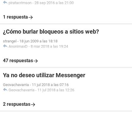
piratacrimson
-
28 sep 2016 a las 21:00
1 respuesta
¿Cómo burlar bloqueos a sitios web?
strangel
-
18 jun 2009 a las 18:18
AnonimaxD
-
8 mar 2018 a las 19:24
47 respuestas
Ya no deseo utilizar Messenger
Geovachavarria
-
11 jul 2018 a las 07:16
Geovachavarria
-
11 jul 2018 a las 12:26
2 respuestas