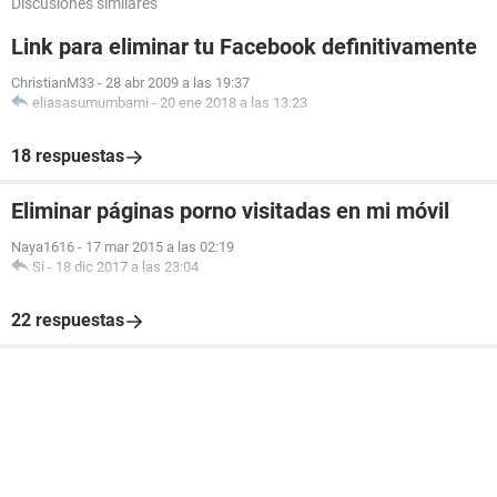
Discusiones similares
Link para eliminar tu Facebook definitivamente
ChristianM33
-
28 abr 2009 a las 19:37
eliasasumumbami
-
20 ene 2018 a las 13:23
18 respuestas
Eliminar páginas porno visitadas en mi móvil
Naya1616
-
17 mar 2015 a las 02:19
Si
-
18 dic 2017 a las 23:04
22 respuestas