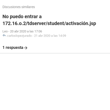
Discusiones similares
No puedo entrar a
172.16.o.2/tdserver/student/activación.jsp
Leo
-
20 abr 2020 a las 17:06
carloslopezjurado
-
21 abr 2020 a las 14:09
1 respuesta