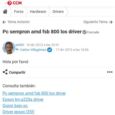
Foros
Hardware
Drivers
Tema Anterior
Siguiente Tema
Pc sempron amd fsb 800 los driver
Cerrado
ant54
- 16 dic 2012 a las 23:51
Carlos Villagómez
-
17 dic 2012 a las 18:06
Hola por favol
Compartir
Consulta también:
Pc sempron amd fsb 800 los driver
Epson tm-u220a driver
Guion bajo pc
Driver epson l355