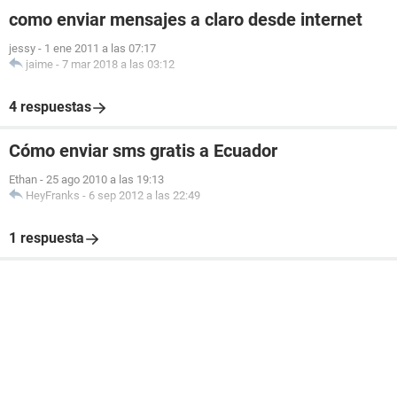
como enviar mensajes a claro desde internet
jessy
-
1 ene 2011 a las 07:17
jaime
-
7 mar 2018 a las 03:12
4 respuestas
Cómo enviar sms gratis a Ecuador
Ethan
-
25 ago 2010 a las 19:13
HeyFranks
-
6 sep 2012 a las 22:49
1 respuesta