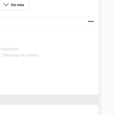
nveniente y en lo que corresponte a firefox solo
Ver más
a la limpieza.
g
avegadores
 - Descarga de vídeos
lo