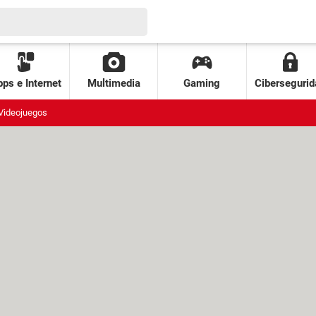
ps e Internet
Multimedia
Gaming
Cibersegurid
Videojuegos