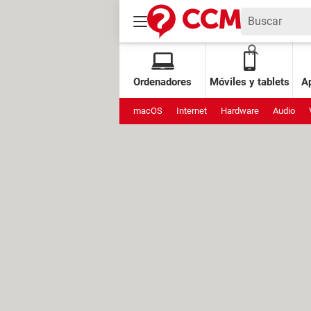
Ordenadores
Móviles y tablets
Ap
macOS
Internet
Hardware
Audio