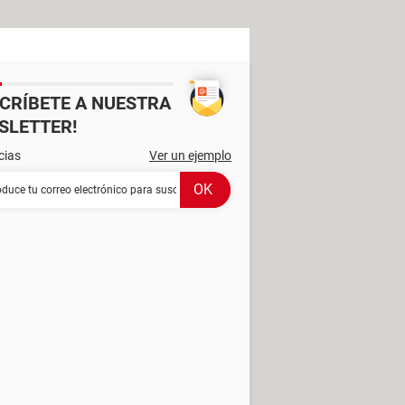
SCRÍBETE A NUESTRA
SLETTER!
cias
Ver un ejemplo