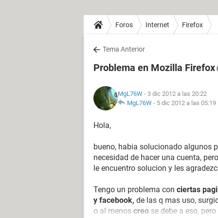
Foros
Internet
Firefox
Tema Anterior
Problema en Mozilla Firefox
MgL76W
- 3 dic 2012 a las 20:22
MgL76W
-
5 dic 2012 a las 05:19
Hola,
bueno, habia solucionado algunos pr
necesidad de hacer una cuenta, per
le encuentro solucion y les agradezc
Tengo un problema con
ciertas pag
y facebook,
de las q mas uso, surgi
o al menos
creo
se debe a eso, pero