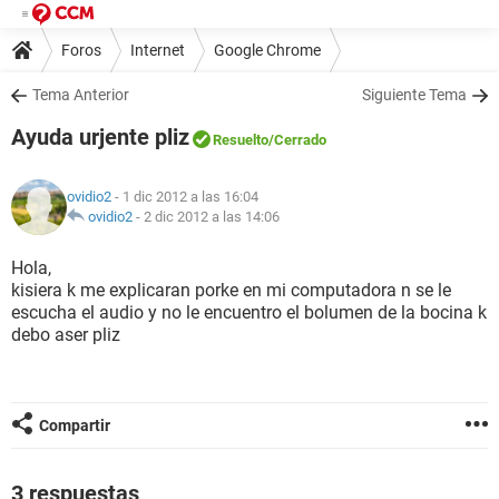
Foros
Internet
Google Chrome
Tema Anterior
Siguiente Tema
Ayuda urjente pliz
Resuelto
/Cerrado
ovidio2
- 1 dic 2012 a las 16:04
ovidio2
-
2 dic 2012 a las 14:06
Hola,
kisiera k me explicaran porke en mi computadora n se le
escucha el audio y no le encuentro el bolumen de la bocina k
debo aser pliz
Compartir
3 respuestas