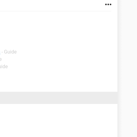
p
- Guide
e
uide