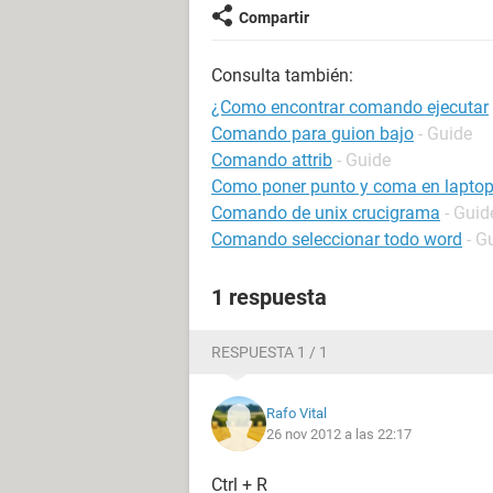
Compartir
Consulta también:
¿Como encontrar comando ejecutar
Comando para guion bajo
- Guide
Comando attrib
- Guide
Como poner punto y coma en lapto
Comando de unix crucigrama
- Guid
Comando seleccionar todo word
- G
1 respuesta
RESPUESTA 1 / 1
Rafo Vital
26 nov 2012 a las 22:17
Ctrl + R