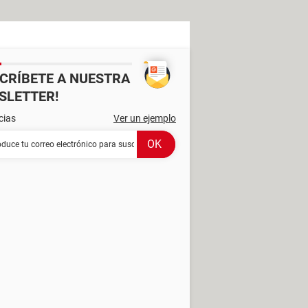
SCRÍBETE A NUESTRA
SLETTER!
cias
Ver un ejemplo