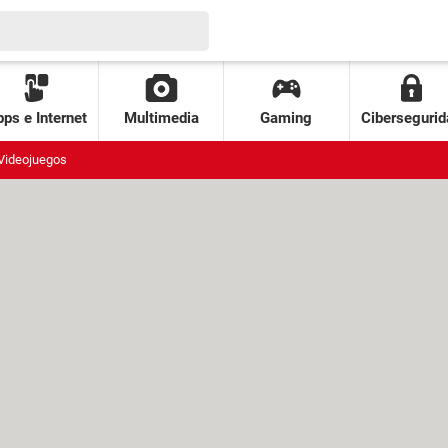
ps e Internet
Multimedia
Gaming
Cibersegurid
Videojuegos