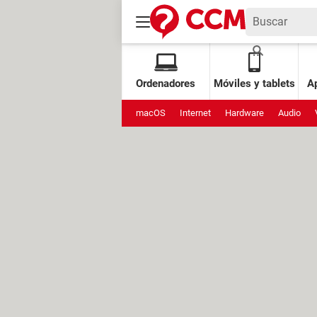
Ordenadores
Móviles y tablets
Ap
macOS
Internet
Hardware
Audio