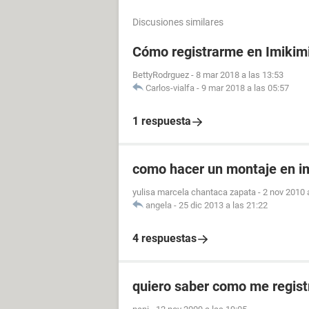
Discusiones similares
Cómo registrarme en Imikim
BettyRodrguez
-
8 mar 2018 a las 13:53
Carlos-vialfa
-
9 mar 2018 a las 05:57
1 respuesta
como hacer un montaje en i
yulisa marcela chantaca zapata
-
2 nov 2010 
angela
-
25 dic 2013 a las 21:22
4 respuestas
quiero saber como me regist