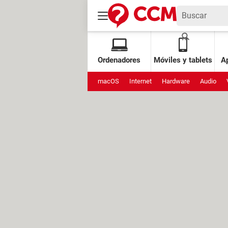
Ordenadores
Móviles y tablets
Ap
macOS
Internet
Hardware
Audio