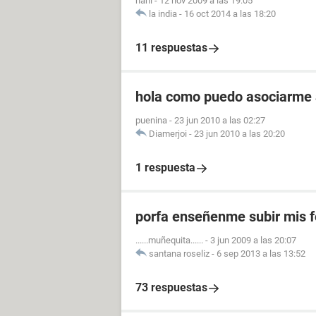
nani
-
12 nov 2009 a las 19:05
la india
-
16 oct 2014 a las 18:20
11 respuestas
hola como puedo asociarme a
puenina
-
23 jun 2010 a las 02:27
Diamerjoi
-
23 jun 2010 a las 20:20
1 respuesta
porfa enseñenme subir mis f
......muñequita......
-
3 jun 2009 a las 20:07
santana roseliz
-
6 sep 2013 a las 13:52
73 respuestas