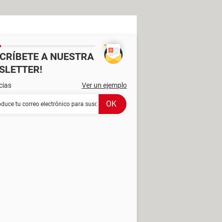
SCRÍBETE A NUESTRA
SLETTER!
cias
Ver un ejemplo