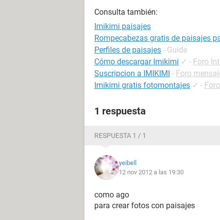
Consulta también:
Imikimi paisajes
Rompecabezas gratis de paisajes pa
Perfiles de paisajes
- Guide
Cómo descargar Imikimi
✓
-
Foro Int
Suscripcion a IMIKIMI
-
Foro mensaje
Imikimi gratis fotomontajes
✓
-
Foro
1 respuesta
RESPUESTA 1 / 1
yeibell
12 nov 2012 a las 19:30
como ago
para crear fotos con paisajes