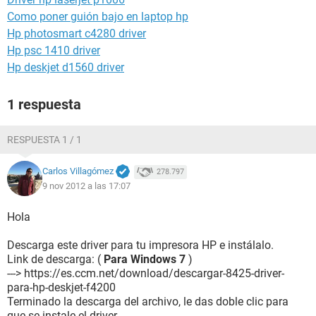
Como poner guión bajo en laptop hp
Hp photosmart c4280 driver
Hp psc 1410 driver
Hp deskjet d1560 driver
1 respuesta
RESPUESTA 1 / 1
Carlos Villagómez
278.797
9 nov 2012 a las 17:07
Hola
Descarga este driver para tu impresora HP e instálalo.
Link de descarga: (
Para Windows 7
)
---> https://es.ccm.net/download/descargar-8425-driver-
para-hp-deskjet-f4200
Terminado la descarga del archivo, le das doble clic para
que se instale el driver.