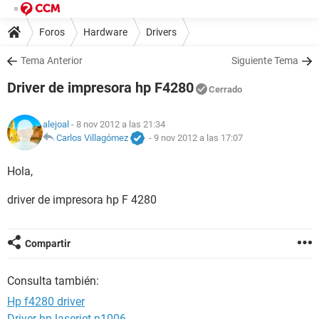
Foros
Hardware
Drivers
Tema Anterior
Siguiente Tema
Driver de impresora hp F4280
Cerrado
alejoal
- 8 nov 2012 a las 21:34
Carlos Villagómez
-
9 nov 2012 a las 17:07
Hola,
driver de impresora hp F 4280
Compartir
Consulta también:
Hp f4280 driver
Driver hp laserjet p1006