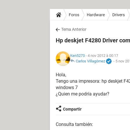
Foros
Hardware
Drivers
Tema Anterior
Hp deskjet F4280 Driver co
Ken5273
- 4 nov 2012 à 00:17
Carlos Villagómez
-
5 nov 20
Hola,
Tengo una impresora: hp deskjet F42
windows 7
¿Quien me podría ayudar?
Compartir
Consulta también: