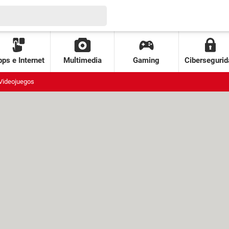
ps e Internet
Multimedia
Gaming
Cibersegurid
Videojuegos