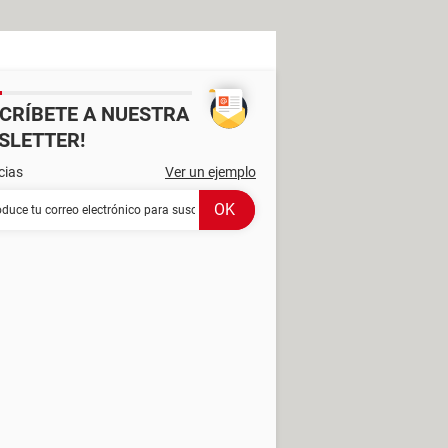
SCRÍBETE A NUESTRA
SLETTER!
cias
Ver un ejemplo