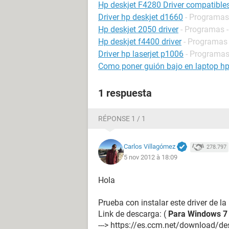
Hp deskjet F4280 Driver compatibl
Driver hp deskjet d1660
- Programas 
Hp deskjet 2050 driver
- Programas -
Hp deskjet f4400 driver
- Programas 
Driver hp laserjet p1006
- Programas 
Como poner guión bajo en laptop h
1 respuesta
RÉPONSE 1 / 1
Carlos Villagómez
278.797
5 nov 2012 à 18:09
Hola
Prueba con instalar este driver de la
Link de descarga: (
Para Windows 7
---> https://es.ccm.net/download/de