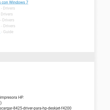
es con Windows 7
- Drivers
 Drivers
- Drivers
- Drivers
p
- Guide
 impresora HP.
)
scargar-8425-driver-para-hp-deskjet-f4200