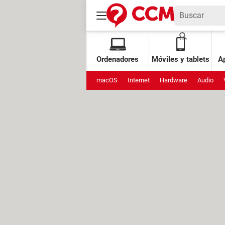
Ordenadores
Móviles y tablets
Ap
macOS
Internet
Hardware
Audio