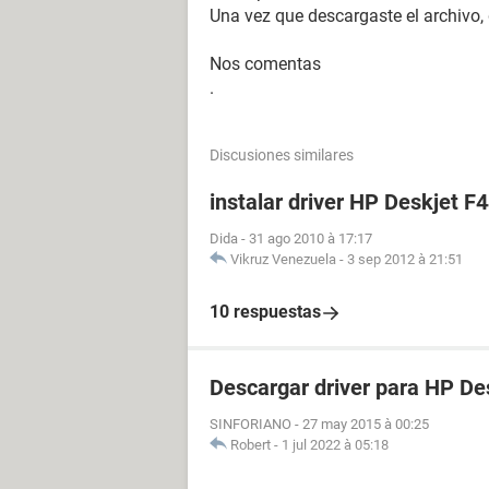
Una vez que descargaste el archivo, 
Nos comentas
.
Discusiones similares
instalar driver HP Deskjet F
Dida
-
31 ago 2010 à 17:17
Vikruz Venezuela
-
3 sep 2012 à 21:51
10 respuestas
Descargar driver para HP De
SINFORIANO
-
27 may 2015 à 00:25
Robert
-
1 jul 2022 à 05:18