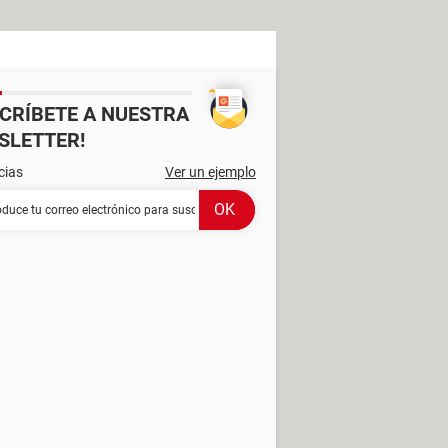
SCRÍBETE A NUESTRA
SLETTER!
cias
Ver un ejemplo