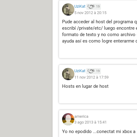
UziKat
19
5 nov 2012 à 20:15
Pude acceder al host del programa qu
escribí /private/etc/ luego encontre
formato de texto y no como archivo 
ayuda así es como logre enterarme 
UziKat
19
11 nov 2012 à 17:59
Hosts en lugar de host
america
3 ago 2013 à 15:41
Yo no epodido ...conectat mi xbox a 