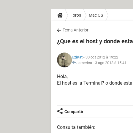
Foros
Mac OS
Tema Anterior
¿Que es el host y donde est
UziKat
- 30 oct 2012 à 19:22
america -
3 ago 2013 à 15:41
Hola,
El host es la Terminal? o donde est
Compartir
Consulta también: