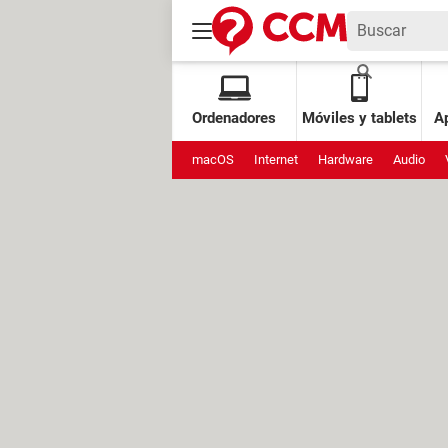
Ordenadores
Móviles y tablets
Ap
macOS
Internet
Hardware
Audio