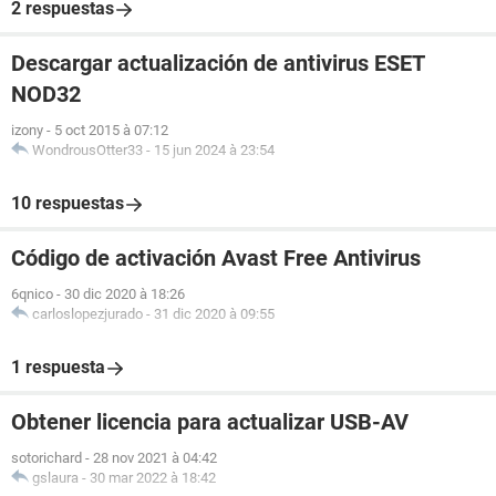
2 respuestas
Descargar actualización de antivirus ESET
NOD32
izony
-
5 oct 2015 à 07:12
WondrousOtter33
-
15 jun 2024 à 23:54
10 respuestas
Código de activación Avast Free Antivirus
6qnico
-
30 dic 2020 à 18:26
carloslopezjurado
-
31 dic 2020 à 09:55
1 respuesta
Obtener licencia para actualizar USB-AV
sotorichard
-
28 nov 2021 à 04:42
gslaura
-
30 mar 2022 à 18:42