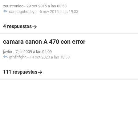
zeustronico
-
29 oct 2015 a las 03:58
santiagobedoya
-
6 nov 2015 a las 19:33
4 respuestas
camara canon A 470 con error
javier
-
7 jul 2009 a las 04:09
gfhfhfghh
-
14 oct 2020 a las 18:50
111 respuestas