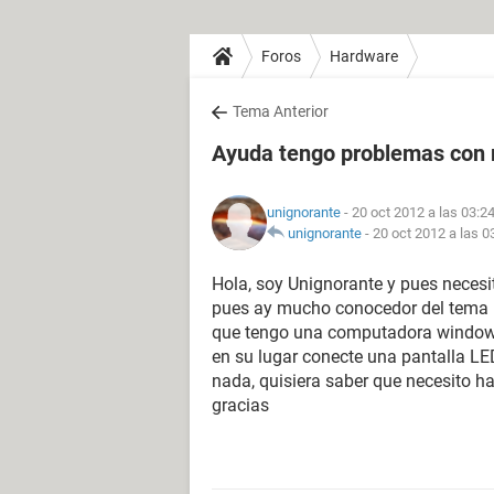
Foros
Hardware
Tema Anterior
Ayuda tengo problemas con 
unignorante
- 20 oct 2012 a las 03:2
unignorante
-
20 oct 2012 a las 0
Hola, soy Unignorante y pues necesi
pues ay mucho conocedor del tema p
que tengo una computadora windows x
en su lugar conecte una pantalla L
nada, quisiera saber que necesito h
gracias