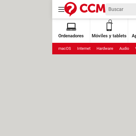
Ordenadores
Móviles y tablets
Ap
macOS
Internet
Hardware
Audio