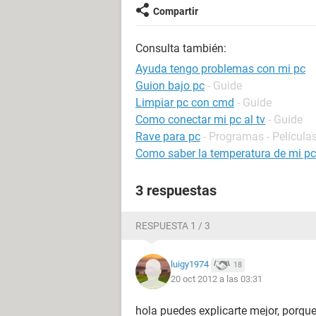
Compartir
Consulta también:
Ayuda tengo problemas con mi pc
Guion bajo pc
- Guide
Limpiar pc con cmd
- Guide
Como conectar mi pc al tv
- Guide
Rave para pc
- Programas - Películas
Como saber la temperatura de mi pc
3 respuestas
RESPUESTA 1 / 3
luigy1974
18
20 oct 2012 a las 03:31
hola puedes explicarte mejor, porqu