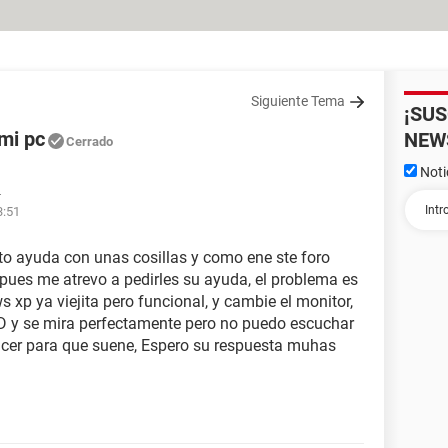
Siguiente Tema
¡SU
mi pc
NEW
Cerrado
Noti
4
3:51
to ayuda con unas cosillas y como ene ste foro
ues me atrevo a pedirles su ayuda, el problema es
p ya viejita pero funcional, y cambie el monitor,
ED y se mira perfectamente pero no puedo escuchar
acer para que suene, Espero su respuesta muhas