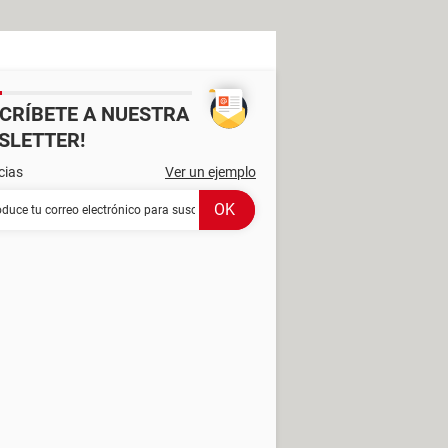
SCRÍBETE A NUESTRA
SLETTER!
cias
Ver un ejemplo