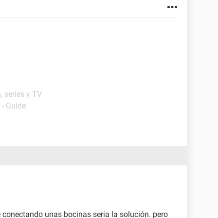
, series y TV
- Guide
e conectando unas bocinas seria la solución. pero