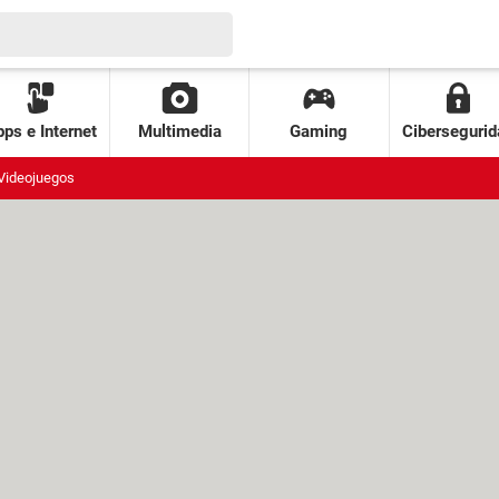
ps e Internet
Multimedia
Gaming
Cibersegurid
Videojuegos