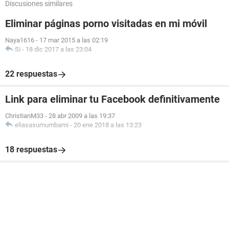
Discusiones similares
Eliminar páginas porno visitadas en mi móvil
Naya1616
-
17 mar 2015 a las 02:19
Si
-
18 dic 2017 a las 23:04
22 respuestas
Link para eliminar tu Facebook definitivamente
ChristianM33
-
28 abr 2009 a las 19:37
eliasasumumbami
-
20 ene 2018 a las 13:23
18 respuestas