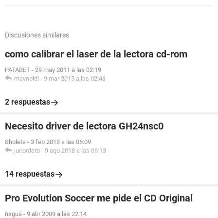
Discusiones similares
como calibrar el laser de la lectora cd-rom
PATABET
-
29 may 2011 a las 02:19
maynoldi
-
9 mar 2015 a las 02:43
2 respuestas
Necesito driver de lectora GH24nsc0
Sholeta
-
3 feb 2018 a las 06:09
jucordero
-
9 ago 2018 a las 06:13
14 respuestas
Pro Evolution Soccer me pide el CD Original
nagua
-
9 abr 2009 a las 22:14