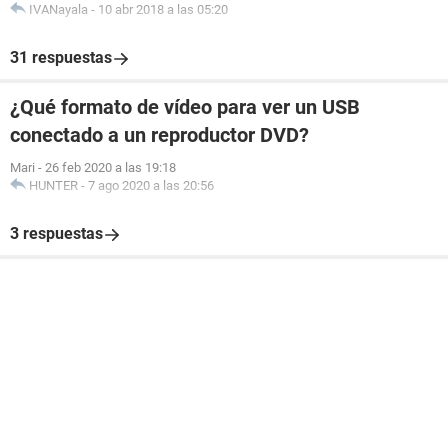
IVANayala
-
10 abr 2018 a las 05:20
31 respuestas
¿Qué formato de vídeo para ver un USB
conectado a un reproductor DVD?
Mari
-
26 feb 2020 a las 19:18
HUNTER
-
7 ago 2020 a las 20:56
3 respuestas