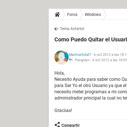
Foros
Windows
Tema Anterior
Como Puedo Quitar el Usuar
Marimartotal7
- 6 oct 2012 a las 18:
Pangolyn -
6 oct 2012 a las 18:5
Hola,
Necesito Ayuda para saber como Qui
para Ser Yo el otro Usuario ya que e
necesito meter programas a mi comp
administrador principal la cual no t
Graciias!
Compartir