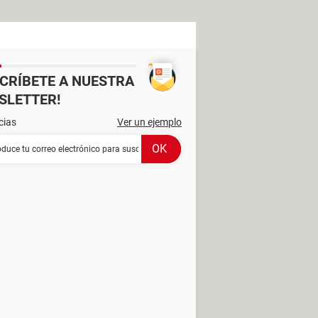
SCRÍBETE A NUESTRA
SLETTER!
cias
Ver un ejemplo