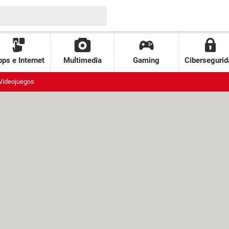
ps e Internet
Multimedia
Gaming
Cibersegurid
Videojuegos