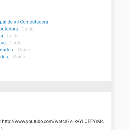
cipal de mi Computadora
mputadora
- Guide
ra
- Guide
ora
- Guide
utadora
- Guide
adora
- Guide
sta: http://www.youtube.com/watch?v=kvYLQEFYrMc
r.