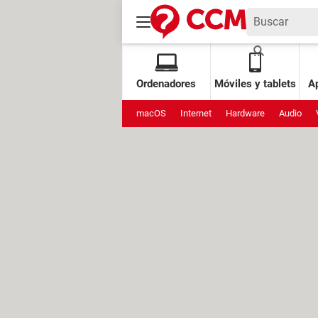
Ordenadores
Móviles y tablets
Ap
macOS
Internet
Hardware
Audio