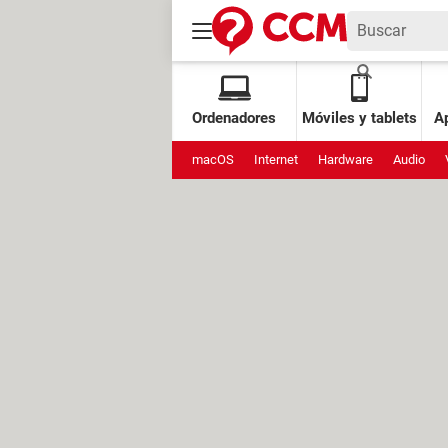
Ordenadores
Móviles y tablets
Ap
macOS
Internet
Hardware
Audio