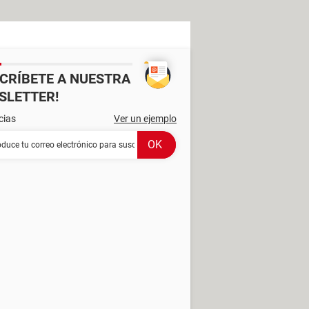
SCRÍBETE A NUESTRA
SLETTER!
cias
Ver un ejemplo