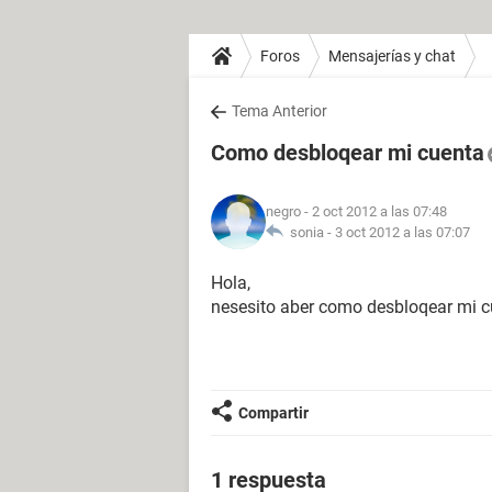
Foros
Mensajerías y chat
Tema Anterior
Como desbloqear mi cuenta
negro
- 2 oct 2012 a las 07:48
sonia -
3 oct 2012 a las 07:07
Hola,
nesesito aber como desbloqear mi 
Compartir
1 respuesta