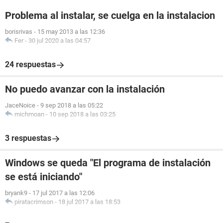
Problema al instalar, se cuelga en la instalacion
borisrivas
-
15 may 2013 a las 12:36
Fer
-
30 jul 2020 a las 04:57
24 respuestas
No puedo avanzar con la instalación
JaceNoice
-
9 sep 2018 a las 05:22
michmoan
-
10 sep 2018 a las 03:25
3 respuestas
Windows se queda "El programa de instalación
se está iniciando"
bryank9
-
17 jul 2017 a las 12:06
piratacrimson
-
18 jul 2017 a las 18:53