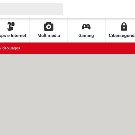
ps e Internet
Multimedia
Gaming
Cibersegurid
Videojuegos