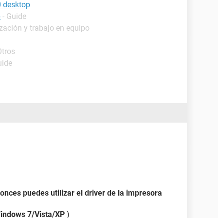
0 desktop
p
- Guide
zación y trabajo en equipo
Otros
uide
tonces puedes utilizar el driver de la impresora
indows 7/Vista/XP
)