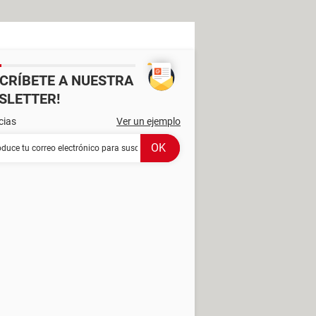
SCRÍBETE A NUESTRA
SLETTER!
cias
Ver un ejemplo