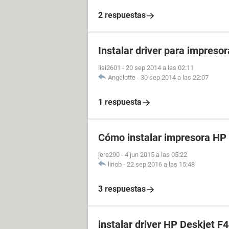
2 respuestas
Instalar driver para impreso
lisi2601
-
20 sep 2014 a las 02:11
Angelotte
-
30 sep 2014 a las 22:07
1 respuesta
Cómo instalar impresora HP
jere290
-
4 jun 2015 a las 05:22
liriob
-
22 sep 2016 a las 15:48
3 respuestas
instalar driver HP Deskjet F