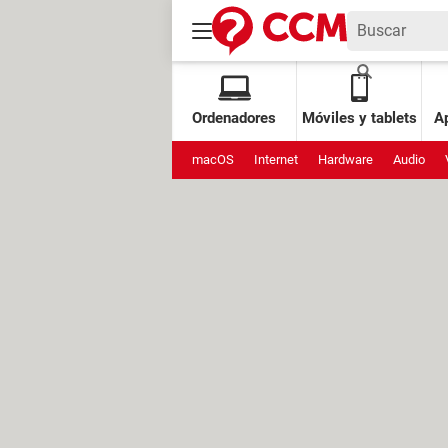
Ordenadores
Móviles y tablets
Ap
macOS
Internet
Hardware
Audio