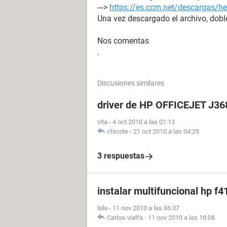
--->
https://es.ccm.net/descargas/he
Una vez descargado el archivo, doble
Nos comentas
.
Discusiones similares
driver de HP OFFICEJET J3
vita
-
4 oct 2010 a las 01:13
chicote
-
21 oct 2010 a las 04:29
3 respuestas
instalar multifuncional hp f4
lolo
-
11 nov 2010 a las 06:37
Carlos-vialfa
-
11 nov 2010 a las 18:08