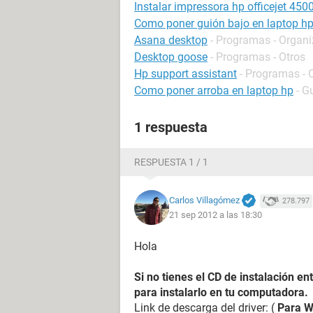
Instalar impressora hp officejet 450
Como poner guión bajo en laptop h
Asana desktop
- Programas - Organi
Desktop goose
- Programas - Otros
Hp support assistant
- Programas - 
Como poner arroba en laptop hp
- G
1 respuesta
RESPUESTA 1 / 1
Carlos Villagómez
278.797
21 sep 2012 a las 18:30
Hola
Si no tienes el CD de instalación en
para instalarlo en tu computadora.
Link de descarga del driver: (
Para W