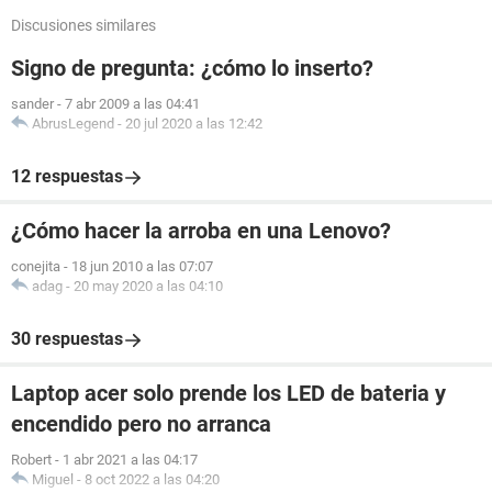
Discusiones similares
Signo de pregunta: ¿cómo lo inserto?
sander
-
7 abr 2009 a las 04:41
AbrusLegend
-
20 jul 2020 a las 12:42
12 respuestas
¿Cómo hacer la arroba en una Lenovo?
conejita
-
18 jun 2010 a las 07:07
adag
-
20 may 2020 a las 04:10
30 respuestas
Laptop acer solo prende los LED de bateria y
encendido pero no arranca
Robert
-
1 abr 2021 a las 04:17
Miguel
-
8 oct 2022 a las 04:20