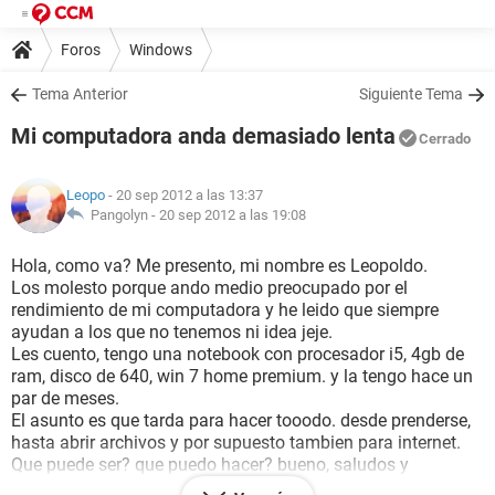
Foros
Windows
Tema Anterior
Siguiente Tema
Mi computadora anda demasiado lenta
Cerrado
Leopo
- 20 sep 2012 a las 13:37
Pangolyn -
20 sep 2012 a las 19:08
Hola, como va? Me presento, mi nombre es Leopoldo.
Los molesto porque ando medio preocupado por el
rendimiento de mi computadora y he leido que siempre
ayudan a los que no tenemos ni idea jeje.
Les cuento, tengo una notebook con procesador i5, 4gb de
ram, disco de 640, win 7 home premium. y la tengo hace un
par de meses.
El asunto es que tarda para hacer tooodo. desde prenderse,
hasta abrir archivos y por supuesto tambien para internet.
Que puede ser? que puedo hacer? bueno, saludos y
agradecería sus respuestas.