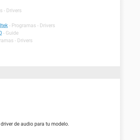
 - Drivers
ltek
- Programas - Drivers
0
- Guide
ramas - Drivers
e driver de audio para tu modelo.