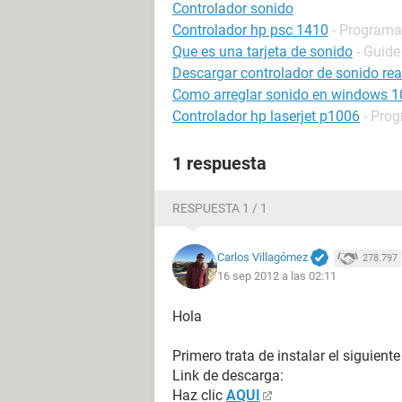
Controlador sonido
Controlador hp psc 1410
- Programas
Que es una tarjeta de sonido
- Guide
Descargar controlador de sonido rea
Como arreglar sonido en windows 1
Controlador hp laserjet p1006
- Prog
1 respuesta
RESPUESTA 1 / 1
Carlos Villagómez
278.797
16 sep 2012 a las 02:11
Hola
Primero trata de instalar el siguient
Link de descarga:
Haz clic
AQUI