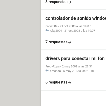
3 respuestas
controlador de sonido windo
ryky2009
-
21 oct 2008 a las 19:07
ryky2009
-
21 oct 2008 a las 19:07
7 respuestas
drivers para conectar mi fon
FredyRopa
-
2 may 2009 a las 23:31
emonsa
-
5 may 2010 a las 21:18
6 respuestas