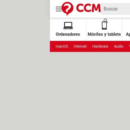
Ordenadores
Móviles y tablets
Ap
macOS
Internet
Hardware
Audio