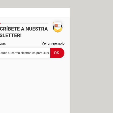
SCRÍBETE A NUESTRA
SLETTER!
cias
Ver un ejemplo