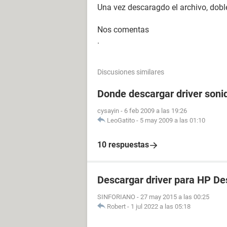
Una vez descaragdo el archivo, doble
Nos comentas
.
Discusiones similares
Donde descargar driver soni
cysayin
-
6 feb 2009 a las 19:26
LeoGatito
-
5 may 2009 a las 01:10
10 respuestas
Descargar driver para HP De
SINFORIANO
-
27 may 2015 a las 00:25
Robert
-
1 jul 2022 a las 05:18