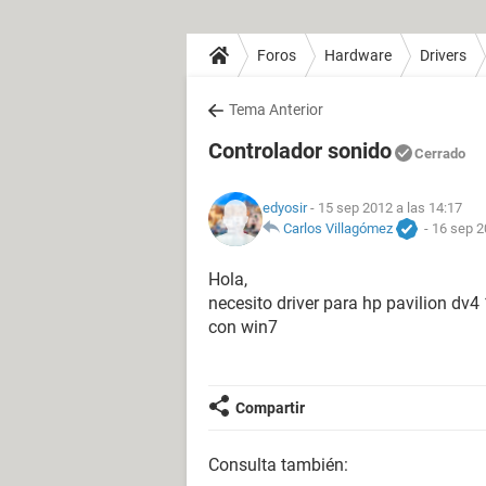
Foros
Hardware
Drivers
Tema Anterior
Controlador sonido
Cerrado
edyosir
- 15 sep 2012 a las 14:17
Carlos Villagómez
-
16 sep 2
Hola,
necesito driver para hp pavilion dv4
con win7
Compartir
Consulta también: