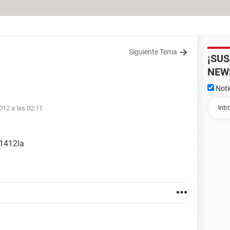
Siguiente Tema
¡SU
NEW
Noti
012 a las 02:11
 1412la