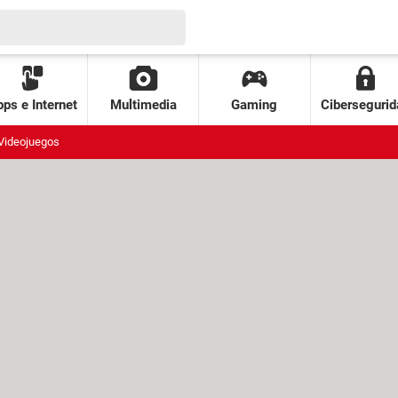
ps e Internet
Multimedia
Gaming
Cibersegurid
Videojuegos