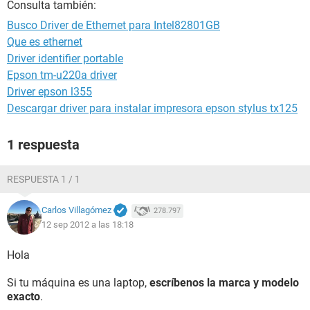
Consulta también:
Busco Driver de Ethernet para Intel82801GB
Que es ethernet
Driver identifier portable
Epson tm-u220a driver
Driver epson l355
Descargar driver para instalar impresora epson stylus tx125
1 respuesta
RESPUESTA 1 / 1
Carlos Villagómez
278.797
12 sep 2012 a las 18:18
Hola
Si tu máquina es una laptop,
escríbenos la marca y modelo
exacto
.