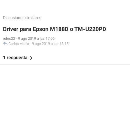
Discusiones similares
Driver para Epson M188D o TM-U220PD
rules22
-
9 ago 2019 a las 17:06
Carlos-vialfa
-
9 ago 2019 a las 18:15
1 respuesta