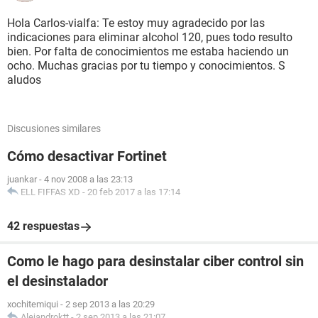
Hola Carlos-vialfa: Te estoy muy agradecido por las
indicaciones para eliminar alcohol 120, pues todo resulto
bien. Por falta de conocimientos me estaba haciendo un
ocho. Muchas gracias por tu tiempo y conocimientos. S
aludos
Discusiones similares
Cómo desactivar Fortinet
juankar
-
4 nov 2008 a las 23:13
ELL FIFFAS XD
-
20 feb 2017 a las 17:14
42 respuestas
Como le hago para desinstalar ciber control sin
el desinstalador
xochitemiqui
-
2 sep 2013 a las 20:29
Alejandroktt
-
2 sep 2013 a las 21:07