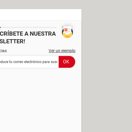
SCRÍBETE A NUESTRA
SLETTER!
cias
Ver un ejemplo