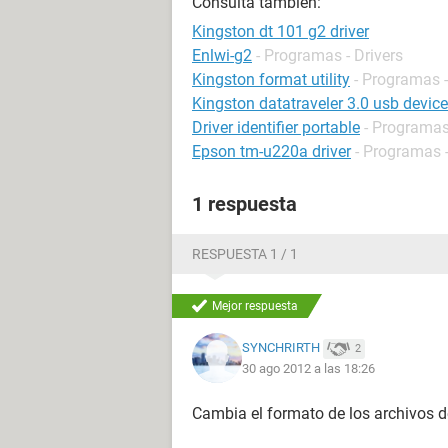
Consulta también:
Kingston dt 101 g2 driver
Enlwi-g2
- Programas - Drivers
Kingston format utility
- Programas 
Kingston datatraveler 3.0 usb devic
Driver identifier portable
- Programas 
Epson tm-u220a driver
- Programas -
1 respuesta
RESPUESTA 1 / 1
Mejor respuesta
SYNCHRIRTH
2
30 ago 2012 a las 18:26
Cambia el formato de los archivos 