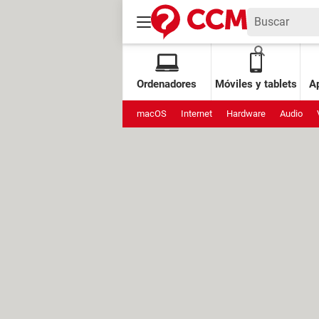
Ordenadores
Móviles y tablets
Ap
macOS
Internet
Hardware
Audio