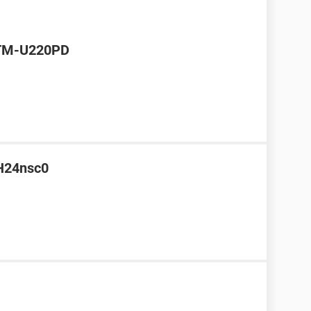
 TM-U220PD
GH24nsc0