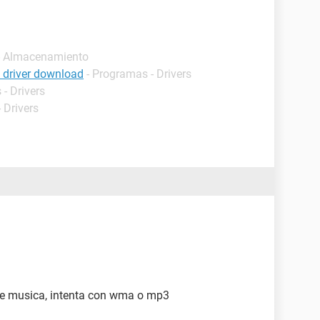
- Almacenamiento
e driver download
- Programas - Drivers
- Drivers
 Drivers
de musica, intenta con wma o mp3