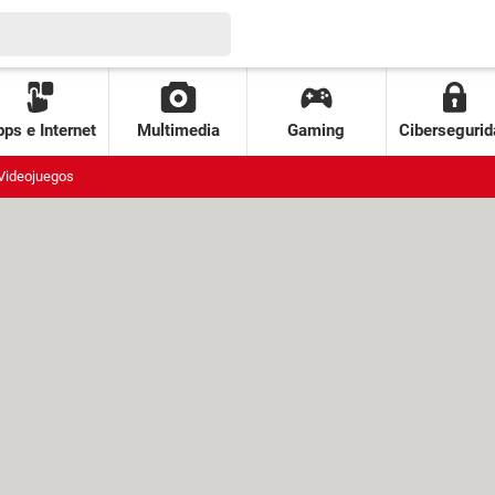
ps e Internet
Multimedia
Gaming
Cibersegurid
Videojuegos