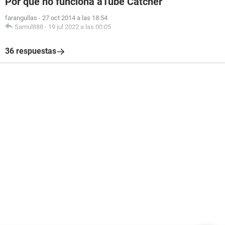
Por qué no funciona aTube Catcher
farangullas
-
27 oct 2014 a las 18:54
Samul888
-
19 jul 2022 a las 00:05
36 respuestas