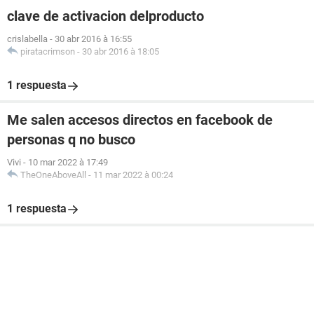
clave de activacion delproducto
crislabella
-
30 abr 2016 à 16:55
piratacrimson
-
30 abr 2016 à 18:05
1 respuesta
Me salen accesos directos en facebook de
personas q no busco
Vivi
-
10 mar 2022 à 17:49
TheOneAboveAll
-
11 mar 2022 à 00:24
1 respuesta