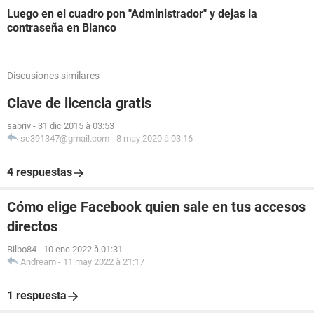
Luego en el cuadro pon "Administrador" y dejas la
contraseña en Blanco
Discusiones similares
Clave de licencia gratis
sabriv
-
31 dic 2015 à 03:53
se391347@gmail.com
-
8 may 2020 à 03:16
4 respuestas
Cómo elige Facebook quien sale en tus accesos
directos
Bilbo84
-
10 ene 2022 à 01:31
Andream
-
11 may 2022 à 21:17
1 respuesta