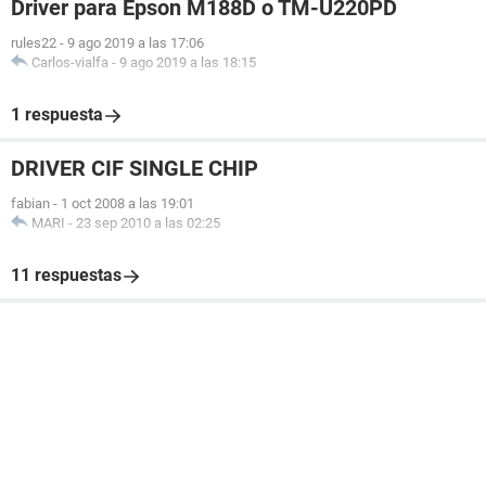
Driver para Epson M188D o TM-U220PD
rules22
-
9 ago 2019 a las 17:06
Carlos-vialfa
-
9 ago 2019 a las 18:15
1 respuesta
DRIVER CIF SINGLE CHIP
fabian
-
1 oct 2008 a las 19:01
MARI
-
23 sep 2010 a las 02:25
11 respuestas