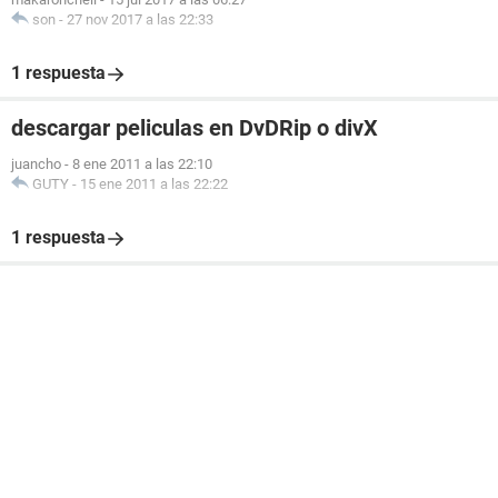
son
-
27 nov 2017 a las 22:33
1 respuesta
descargar peliculas en DvDRip o divX
juancho
-
8 ene 2011 a las 22:10
GUTY
-
15 ene 2011 a las 22:22
1 respuesta