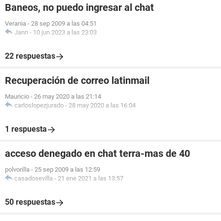
Baneos, no puedo ingresar al chat
Verania
-
28 sep 2009 a las 04:51
Jann
-
10 jun 2023 a las 23:03
22 respuestas
Recuperación de correo latinmail
Mauricio
-
26 may 2020 a las 21:14
carloslopezjurado
-
28 may 2020 a las 16:04
1 respuesta
acceso denegado en chat terra-mas de 40
polvorilla
-
25 sep 2009 a las 12:59
casadosevilla
-
21 ene 2021 a las 13:57
50 respuestas