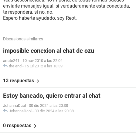
enviarle mensajes igual, si verdaderamente esta conectada,
te responderá, si no, no.
Espero haberte ayudado, soy Reot.
Discusiones similares
imposible conexion al chat de ozu
arrate241
-
10 nov 2010 a las 22:04
the end
-
15 jul 2012 a las 18:39
13 respuestas
Estoy baneado, quiero entrar al chat
JohannaDcol
-
30 dic 2024 a las 20:38
JohannaDcol
-
30 dic 2024 a las 20:38
0 respuestas