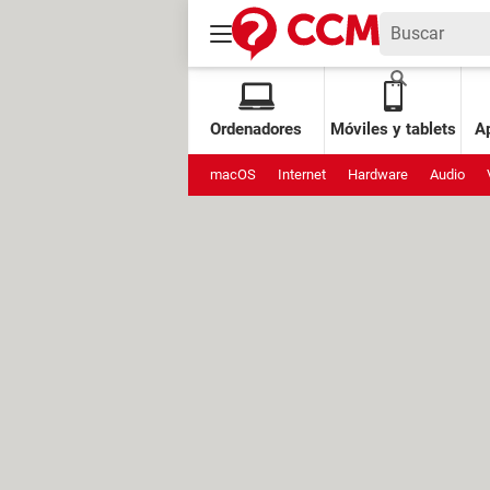
Ordenadores
Móviles y tablets
Ap
macOS
Internet
Hardware
Audio