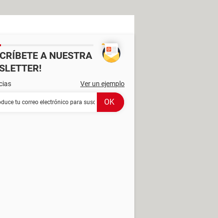
SCRÍBETE A NUESTRA
SLETTER!
cias
Ver un ejemplo