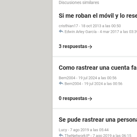
Discusiones similares
Si me roban el móvil y lo res
cristhian17
-
18 oct 2013 a las 00:50
Edwin Arley García
-
4 mar 2017 a las 03:3
3 respuestas
Como rastrear una cuenta fal
Bem2004
-
19 jul 2024 a las 00:56
Bem2004
-
19 jul 2024 a las 00:56
0 respuestas
Se pude rastrear una perso
Lucy
-
7 ago 2019 a las 05:44
TheNetworkIP
-
7 ago 2019 a las 06:15