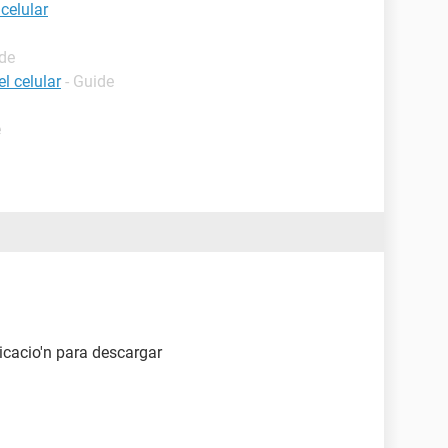
celular
ide
l celular
- Guide
e
icacio'n para descargar