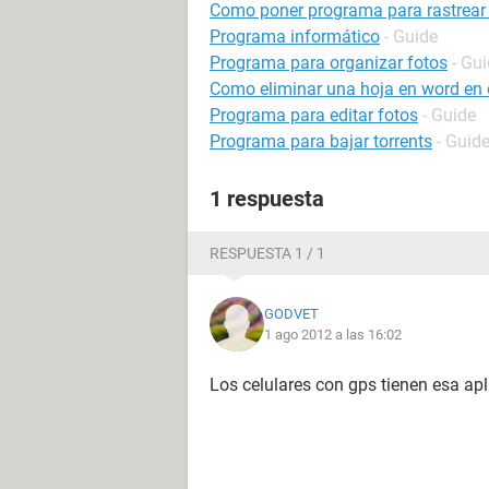
Como poner programa para rastrear 
Programa informático
- Guide
Programa para organizar fotos
- Gu
Como eliminar una hoja en word en e
Programa para editar fotos
- Guide
Programa para bajar torrents
- Guid
1 respuesta
RESPUESTA 1 / 1
GODVET
1 ago 2012 a las 16:02
Los celulares con gps tienen esa apl