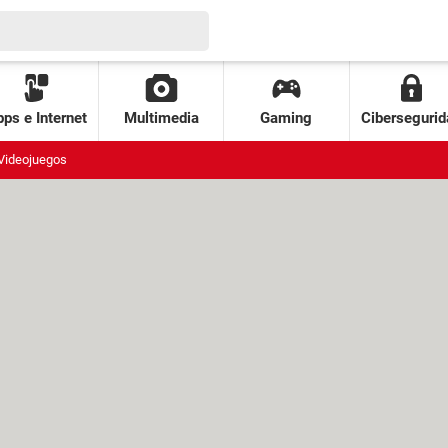
ps e Internet
Multimedia
Gaming
Cibersegurid
Videojuegos