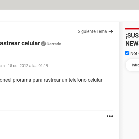
Siguiente Tema
¡SU
strear celular
NEW
Cerrado
Noti
om -
18 oct 2012 a las 01:19
poneel prorama para rastrear un telefono celular