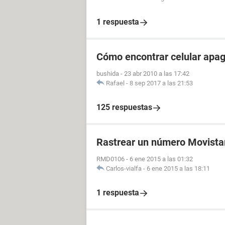
1 respuesta
Cómo encontrar celular apa
bushida
-
23 abr 2010 a las 17:42
Rafael
-
8 sep 2017 a las 21:53
125 respuestas
Rastrear un número Movistar
RMD0106
-
6 ene 2015 a las 01:32
Carlos-vialfa
-
6 ene 2015 a las 18:11
1 respuesta