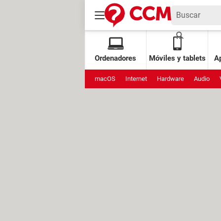
Ordenadores
Móviles y tablets
Ap
macOS
Internet
Hardware
Audio