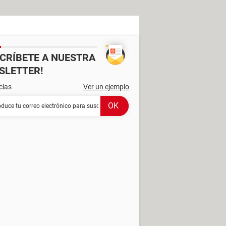
SCRÍBETE A NUESTRA
SLETTER!
cias
Ver un ejemplo