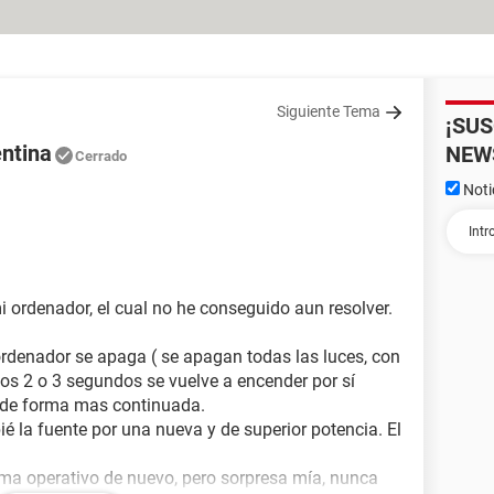
Siguiente Tema
¡SU
entina
NEW
Cerrado
Noti
i ordenador, el cual no he conseguido aun resolver.
 ordenador se apaga ( se apagan todas las luces, con
 los 2 o 3 segundos se vuelve a encender por sí
de forma mas continuada.
ié la fuente por una nueva y de superior potencia. El
tema operativo de nuevo, pero sorpresa mía, nunca