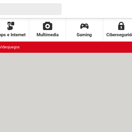
ps e Internet
Multimedia
Gaming
Cibersegurid
Videojuegos