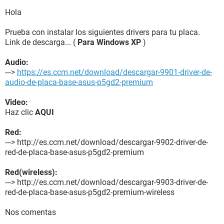
Tarjeta de sonido Intel 82801FB ICH6 - High Definition Audio
Controller [B-1]
Hola
Almacenamiento:
Prueba con instalar los siguientes drivers para tu placa.
Controlador IDE Intel(R) 82801FB Ultra ATA Storage
Link de descarga... (
Para Windows XP
)
Controllers - 2652
Controlador IDE Intel(R) 82801FB/FBM Ultra ATA Storage
Audio:
Controllers - 266F
--->
https://es.ccm.net/download/descargar-9901-driver-de-
Controlador SCSI/RAID AT2QGWOY IDE Controller
audio-de-placa-base-asus-p5gd2-premium
Disquetera de 3 1/2 Unidad de disquete
Disco duro ST3120026AS (120 GB, 7200 RPM, SATA)
Video:
Lector óptico AFIPAX 8XYN01QNW SCSI CdRom Device
Haz clic
AQUI
Lector óptico HL-DT-ST DVDRAM GSA-4163B (DVD+R9:4x,
DVD+RW:16x/8x, DVD-RW:16x/6x, DVD-RAM:5x, DVD-
Red:
ROM:16x, CD:40x/24x/40x DVD+RW/DVD-RW/DVD-RAM)
---> http://es.ccm.net/download/descargar-9902-driver-de-
Estado de los discos duros SMART OK
red-de-placa-base-asus-p5gd2-premium
Me hariais un gran favor gracias!
Red(wireless):
---> http://es.ccm.net/download/descargar-9903-driver-de-
red-de-placa-base-asus-p5gd2-premium-wireless
Nos comentas
.