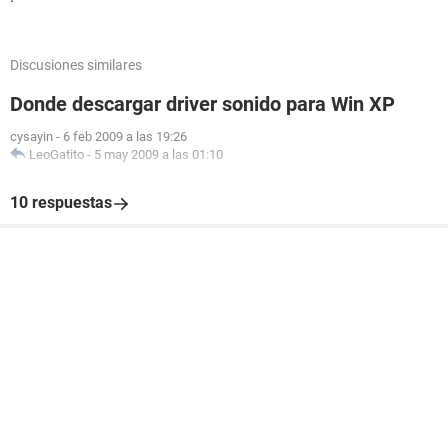
Discusiones similares
Donde descargar driver sonido para Win XP
cysayin
-
6 feb 2009 a las 19:26
LeoGatito
-
5 may 2009 a las 01:10
10 respuestas