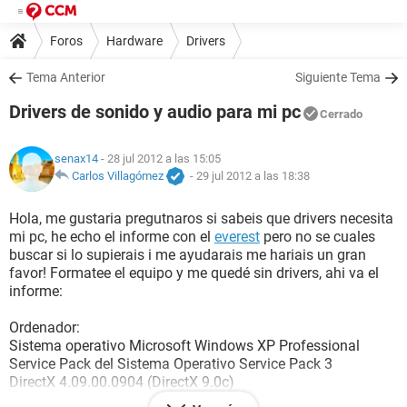
Foros
Hardware
Drivers
Tema Anterior
Siguiente Tema
Drivers de sonido y audio para mi pc
Cerrado
senax14
- 28 jul 2012 a las 15:05
Carlos Villagómez
-
29 jul 2012 a las 18:38
Hola, me gustaria pregutnaros si sabeis que drivers necesita
mi pc, he echo el informe con el
everest
pero no se cuales
buscar si lo supierais i me ayudarais me hariais un gran
favor! Formatee el equipo y me quedé sin drivers, ahi va el
informe:
Ordenador:
Sistema operativo Microsoft Windows XP Professional
Service Pack del Sistema Operativo Service Pack 3
DirectX 4.09.00.0904 (DirectX 9.0c)
Nombre del sistema PC-XAVI