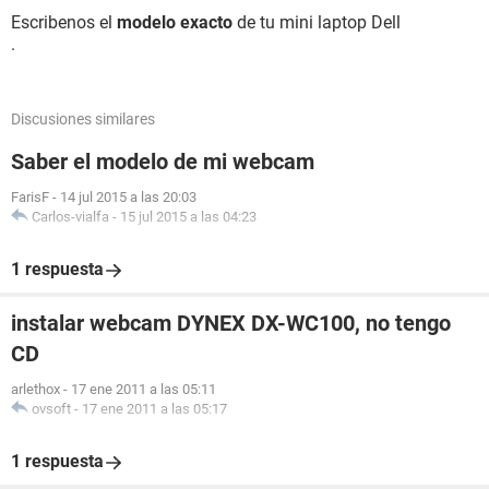
Escribenos el
modelo exacto
de tu mini laptop Dell
.
Discusiones similares
Saber el modelo de mi webcam
FarisF
-
14 jul 2015 a las 20:03
Carlos-vialfa
-
15 jul 2015 a las 04:23
1 respuesta
instalar webcam DYNEX DX-WC100, no tengo
CD
arlethox
-
17 ene 2011 a las 05:11
ovsoft
-
17 ene 2011 a las 05:17
1 respuesta