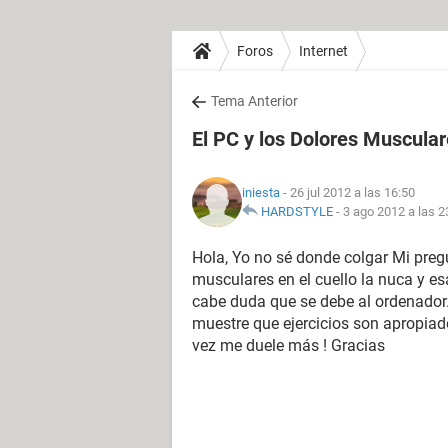
Foros
Internet
Tema Anterior
El PC y los Dolores Muscula
iniesta
- 26 jul 2012 a las 16:50
HARDSTYLE
-
3 ago 2012 a las 2
Hola, Yo no sé donde colgar Mi pre
musculares en el cuello la nuca y e
cabe duda que se debe al ordenador
muestre que ejercicios son apropiad
vez me duele más ! Gracias