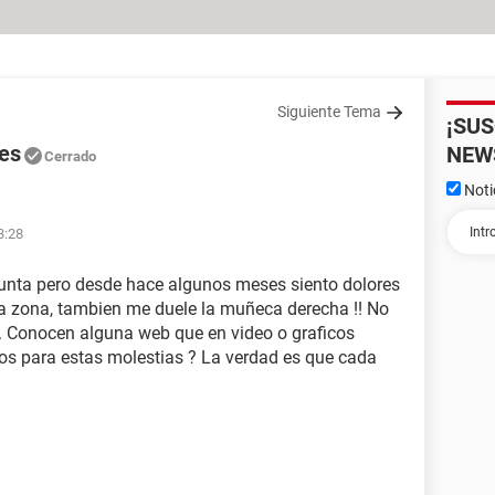
Siguiente Tema
¡SU
res
NEW
Cerrado
Noti
3:28
gunta pero desde hace algunos meses siento dolores
sa zona, tambien me duele la muñeca derecha !! No
. Conocen alguna web que en video o graficos
os para estas molestias ? La verdad es que cada