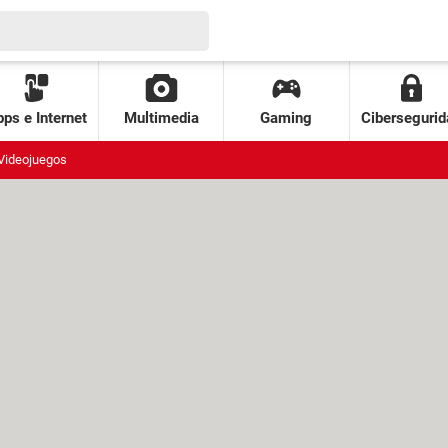
ps e Internet
Multimedia
Gaming
Cibersegurid
Videojuegos