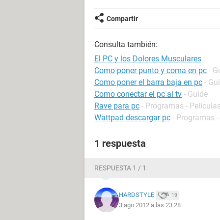
Compartir
Consulta también:
El PC y los Dolores Musculares
Como poner punto y coma en pc
- G
Como poner el barra baja en pc
- Gu
Como conectar el pc al tv
- Guide
Rave para pc
- Programas - Películas
Wattpad descargar pc
- Programas -
1 respuesta
RESPUESTA 1 / 1
HARDSTYLE
19
3 ago 2012 a las 23:28