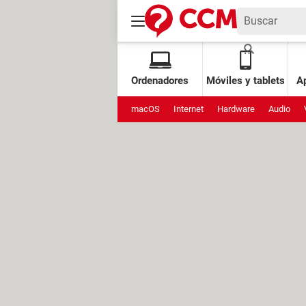
Ordenadores
Móviles y tablets
Ap
macOS
Internet
Hardware
Audio