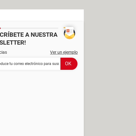
SCRÍBETE A NUESTRA
SLETTER!
cias
Ver un ejemplo