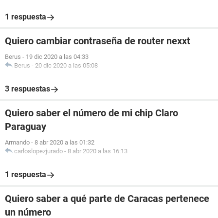
1 respuesta
Quiero cambiar contraseña de router nexxt
Berus
-
19 dic 2020 a las 04:33
Berus
-
20 dic 2020 a las 05:08
3 respuestas
Quiero saber el número de mi chip Claro
Paraguay
Armando
-
8 abr 2020 a las 01:32
carloslopezjurado
-
8 abr 2020 a las 16:13
1 respuesta
Quiero saber a qué parte de Caracas pertenece
un número