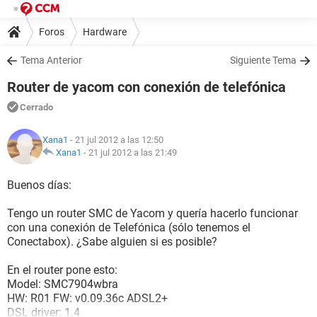
Foros
Hardware
Tema Anterior
Siguiente Tema
Router de yacom con conexión de telefónica
Cerrado
Xana1
- 21 jul 2012 a las 12:50
Xana1
-
21 jul 2012 a las 21:49
Buenos días:
Tengo un router SMC de Yacom y quería hacerlo funcionar
con una conexión de Telefónica (sólo tenemos el
Conectabox). ¿Sabe alguien si es posible?
En el router pone esto:
Model: SMC7904wbra
HW: R01 FW: v0.09.36c ADSL2+
DSL driver: 1.4