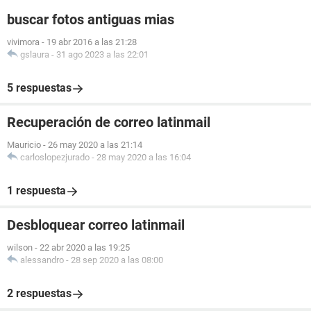
buscar fotos antiguas mias
vivimora
-
19 abr 2016 a las 21:28
gslaura
-
31 ago 2023 a las 22:01
5 respuestas
Recuperación de correo latinmail
Mauricio
-
26 may 2020 a las 21:14
carloslopezjurado
-
28 may 2020 a las 16:04
1 respuesta
Desbloquear correo latinmail
wilson
-
22 abr 2020 a las 19:25
alessandro
-
28 sep 2020 a las 08:00
2 respuestas