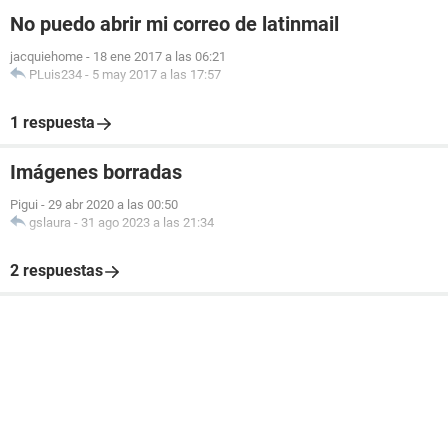
No puedo abrir mi correo de latinmail
jacquiehome
-
18 ene 2017 a las 06:21
PLuis234
-
5 may 2017 a las 17:57
1 respuesta
Imágenes borradas
Pigui
-
29 abr 2020 a las 00:50
gslaura
-
31 ago 2023 a las 21:34
2 respuestas