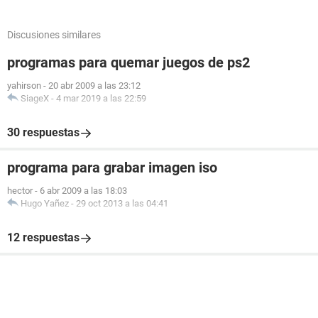
Discusiones similares
programas para quemar juegos de ps2
yahirson
-
20 abr 2009 a las 23:12
SiageX
-
4 mar 2019 a las 22:59
30 respuestas
programa para grabar imagen iso
hector
-
6 abr 2009 a las 18:03
Hugo Yañez
-
29 oct 2013 a las 04:41
12 respuestas