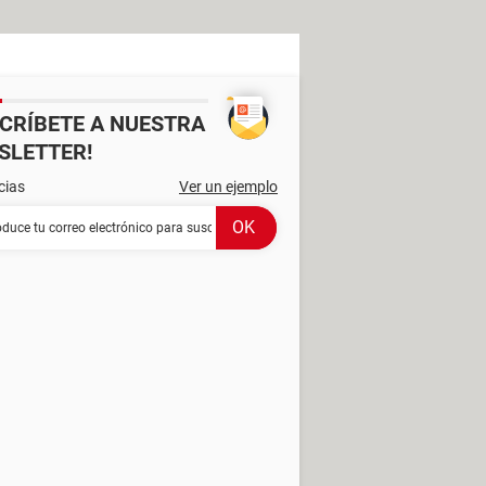
SCRÍBETE A NUESTRA
SLETTER!
cias
Ver un ejemplo