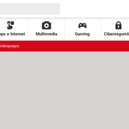
ps e Internet
Multimedia
Gaming
Cibersegurid
Videojuegos