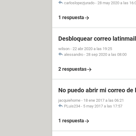
carloslopezjurado
-
28 may 2020 a las 16:
1 respuesta
Desbloquear correo latinmail
wilson
-
22 abr 2020 a las 19:25
alessandro
-
28 sep 2020 a las 08:00
2 respuestas
No puedo abrir mi correo de 
jacquiehome
-
18 ene 2017 a las 06:21
PLuis234
-
5 may 2017 a las 17:57
1 respuesta