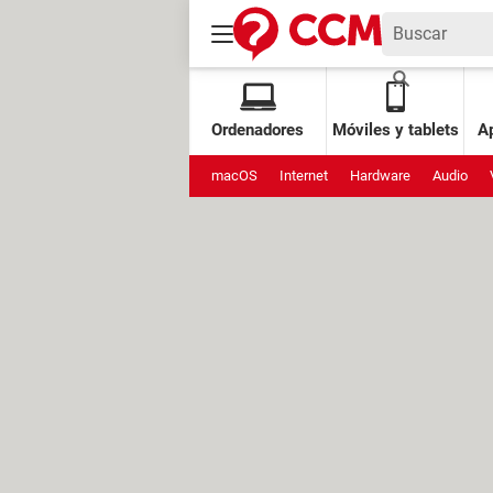
Ordenadores
Móviles y tablets
Ap
macOS
Internet
Hardware
Audio