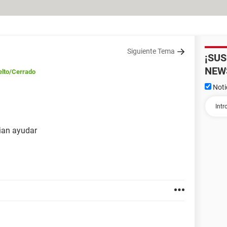
Siguiente Tema
¡SU
NEW
lto
/Cerrado
Noti
ian ayudar