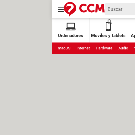
Ordenadores
Móviles y tablets
Ap
macOS
Internet
Hardware
Audio