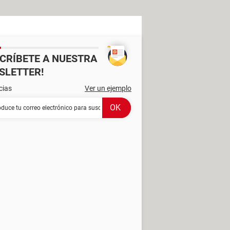
SCRÍBETE A NUESTRA
SLETTER!
cias
Ver un ejemplo