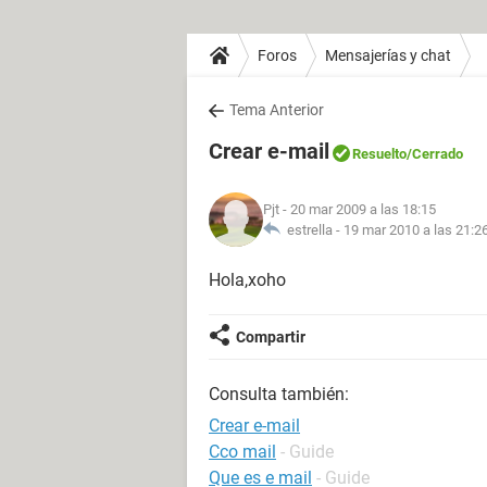
Foros
Mensajerías y chat
Tema Anterior
Crear e-mail
Resuelto
/Cerrado
Pjt
- 20 mar 2009 a las 18:15
estrella -
19 mar 2010 a las 21:2
Hola,xoho
Compartir
Consulta también:
Crear e-mail
Cco mail
- Guide
Que es e mail
- Guide