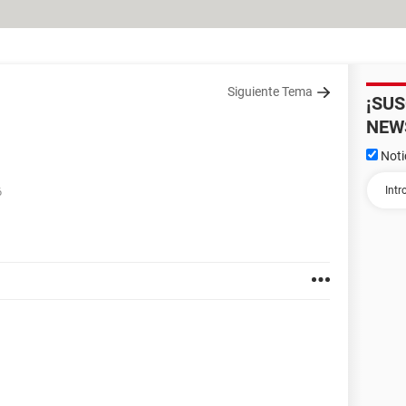
Siguiente Tema
¡SU
NEW
Noti
6