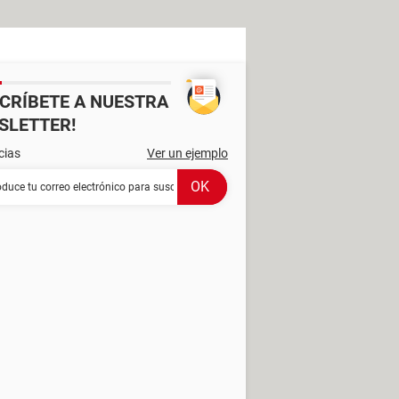
SCRÍBETE A NUESTRA
SLETTER!
cias
Ver un ejemplo