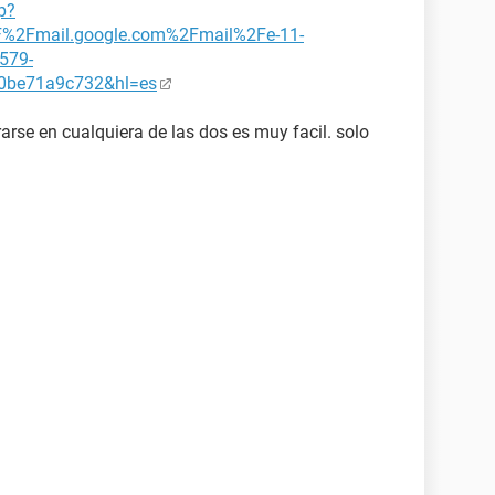
p?
F%2Fmail.google.com%2Fmail%2Fe-11-
579-
0be71a9c732&hl=es
rarse en cualquiera de las dos es muy facil. solo
.