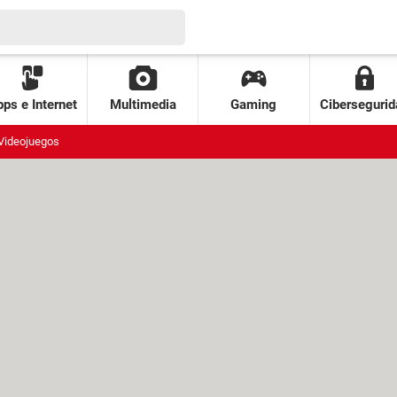
ps e Internet
Multimedia
Gaming
Cibersegurid
Videojuegos