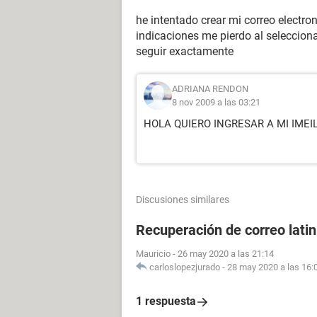
he intentado crear mi correo electro
indicaciones me pierdo al seleccion
seguir exactamente
ADRIANA RENDON
8 nov 2009 a las 03:21
HOLA QUIERO INGRESAR A MI IME
Discusiones similares
Recuperación de correo lati
Mauricio
-
26 may 2020 a las 21:14
carloslopezjurado
-
28 may 2020 a las 16:
1 respuesta