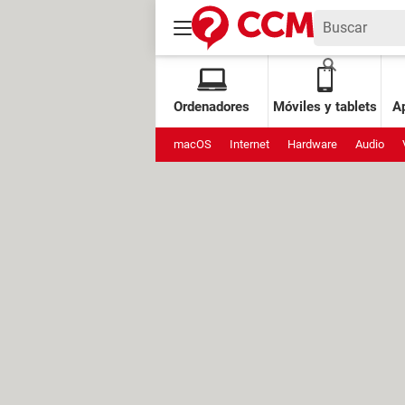
Ordenadores
Móviles y tablets
Ap
macOS
Internet
Hardware
Audio