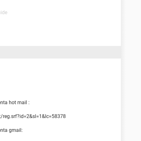
uide
nta hot mail :
et/reg.srf?id=2&sl=1&lc=58378
enta gmail: