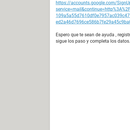
https://accounts.google.com/SignU
service=mail&continue=http%3A%2
109a5a55d7610df0e7957ac039c47
ed2a46d7696ce586b7fe29a45c9ba
Espero que te sean de ayuda , regist
sigue los paso y completa los datos