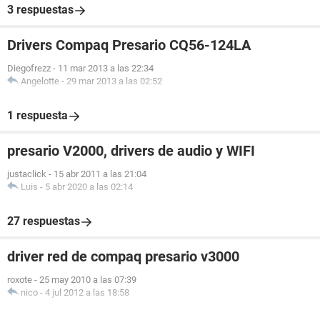
3 respuestas
Drivers Compaq Presario CQ56-124LA
Diegofrezz
-
11 mar 2013 a las 22:34
Angelotte
-
29 mar 2013 a las 02:52
1 respuesta
presario V2000, drivers de audio y WIFI
justaclick
-
15 abr 2011 a las 21:04
Luis
-
5 abr 2020 a las 02:14
27 respuestas
driver red de compaq presario v3000
roxote
-
25 may 2010 a las 07:39
nico
-
4 jul 2012 a las 18:58