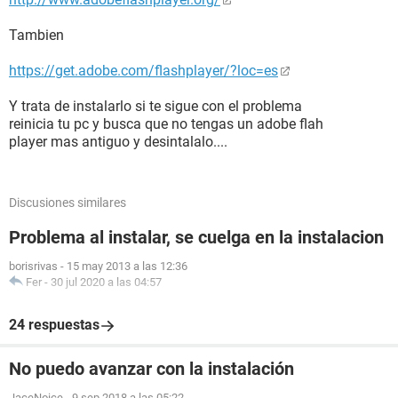
Tambien
https://get.adobe.com/flashplayer/?loc=es
Y trata de instalarlo si te sigue con el problema
reinicia tu pc y busca que no tengas un adobe flah
player mas antiguo y desintalalo....
Discusiones similares
Problema al instalar, se cuelga en la instalacion
borisrivas
-
15 may 2013 a las 12:36
Fer
-
30 jul 2020 a las 04:57
24 respuestas
No puedo avanzar con la instalación
JaceNoice
-
9 sep 2018 a las 05:22