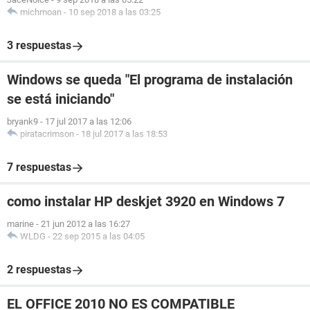
michmoan
-
10 sep 2018 a las 03:25
3 respuestas
Windows se queda "El programa de instalación
se está iniciando"
bryank9
-
17 jul 2017 a las 12:06
piratacrimson
-
18 jul 2017 a las 18:53
7 respuestas
como instalar HP deskjet 3920 en Windows 7
marine
-
21 jun 2012 a las 16:27
WLDG
-
22 sep 2015 a las 04:05
2 respuestas
EL OFFICE 2010 NO ES COMPATIBLE